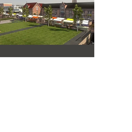
+31 6 239 624 97
www.kiteconcepts.nl
info@kiteconcepts.nl
KITE CONCEPTS
Van Rosenburgweg 166
6537 TM Nijmegen